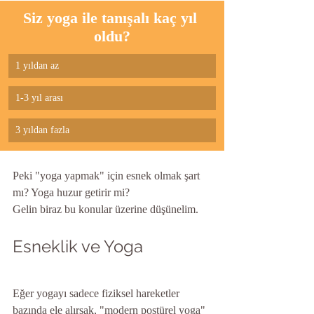
Siz yoga ile tanışalı kaç yıl 
oldu?
1 yıldan az
1-3 yıl arası
3 yıldan fazla
Peki "yoga yapmak" için esnek olmak şart 
mı? Yoga huzur getirir mi? 
Gelin biraz bu konular üzerine düşünelim.
Esneklik ve Yoga
Eğer yogayı sadece fiziksel hareketler 
bazında ele alırsak, "modern postürel yoga" 