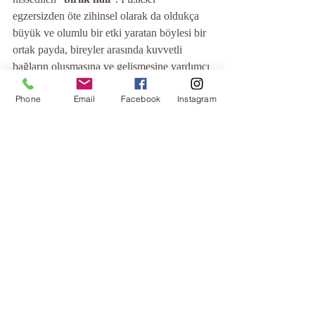
egzersizden öte zihinsel olarak da oldukça 
büyük ve olumlu bir etki yaratan böylesi bir 
ortak payda, bireyler arasında kuvvetli 
bağların oluşmasına ve gelişmesine yardımcı 
olur. 
Phone
Email
Facebook
Instagram
Bu yüzden kimileri yüz yüze grup 
derslerinde, kimileri bire bir özel derslerde 
veya çevrimiçi derslerde bulunarak, en 
azından bir eğitmen eşliğinde bu çalışmaları 
hayatına katmayı tercih eder ve bu 
"hemhâl"lik içerisinde dünyanın dört bir 
yanındaki yoga meraklılarıyla "yoga dili"ni 
paylaşırlar.
Sebebiniz veya bahaneniz ne olursa olsun, 
modern yoga ile doğru bir ortamda 
tanışırsanız ona sıkıca tutunun ve haftanın 