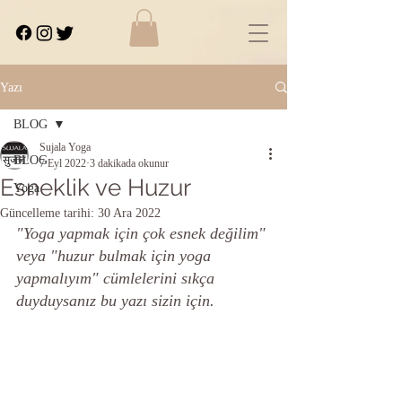
Yazı
BLOG
Sujala Yoga
BLOG
7 Eyl 2022
3 dakikada okunur
Esneklik ve Huzur
Yoga
Güncelleme tarihi:
30 Ara 2022
"Yoga yapmak için çok esnek değilim" 
veya "huzur bulmak için yoga 
yapmalıyım" cümlelerini sıkça 
duyduysanız bu yazı sizin için.